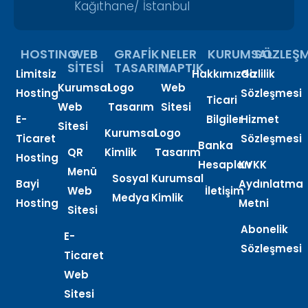
Kağıthane/ İstanbul
HOSTING
WEB
GRAFİK
NELER
KURUMSAL
SÖZLEŞM
SİTESİ
TASARIM
YAPTIK
Limitsiz
Hakkımızda
Gizlilik
Kurumsal
Logo
Web
Hosting
Sözleşmesi
Ticari
Web
Tasarım
Sitesi
E-
Bilgiler
Hizmet
Sitesi
Kurumsal
Logo
Ticaret
Sözleşmesi
Banka
QR
Kimlik
Tasarım
Hosting
Hesapları
KVKK
Menü
Sosyal
Kurumsal
Bayi
Aydınlatma
Web
İletişim
Medya
Kimlik
Hosting
Metni
Sitesi
Abonelik
E-
Sözleşmesi
Ticaret
Web
Sitesi