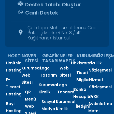
Destek Talebi Oluştur
Canlı Destek
Çeliktepe Mah. İsmet İnönü Cad.
Bulut İş Merkezi No. 8 / 411
Kağıthane/ İstanbul
HOSTING
WEB
GRAFİK
NELER
KURUMSAL
SÖZLEŞM
SİTESİ
TASARIM
YAPTIK
Limitsiz
Hakkımızda
Gizlilik
Kurumsal
Logo
Web
Hosting
Sözleşmesi
Ticari
Web
Tasarım
Sitesi
E-
Bilgiler
Hizmet
Sitesi
Kurumsal
Logo
Ticaret
Sözleşmesi
Banka
QR
Kimlik
Tasarım
Hosting
Hesapları
KVKK
Menü
Sosyal
Kurumsal
Bayi
Aydınlatma
Web
İletişim
Medya
Kimlik
Hosting
Metni
Sitesi