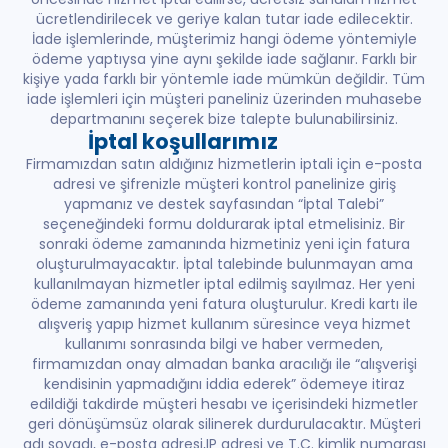
ücretlendirilecek ve geriye kalan tutar iade edilecektir.
İade işlemlerinde, müşterimiz hangi ödeme yöntemiyle
ödeme yaptıysa yine aynı şekilde iade sağlanır. Farklı bir
kişiye yada farklı bir yöntemle iade mümkün değildir. Tüm
iade işlemleri için müşteri paneliniz üzerinden muhasebe
departmanını seçerek bize talepte bulunabilirsiniz.
İptal koşullarımız
Firmamızdan satın aldığınız hizmetlerin iptali için e-posta
adresi ve şifrenizle müşteri kontrol panelinize giriş
yapmanız ve destek sayfasından “İptal Talebi”
seçeneğindeki formu doldurarak iptal etmelisiniz. Bir
sonraki ödeme zamanında hizmetiniz yeni için fatura
oluşturulmayacaktır. İptal talebinde bulunmayan ama
kullanılmayan hizmetler iptal edilmiş sayılmaz. Her yeni
ödeme zamanında yeni fatura oluşturulur. Kredi kartı ile
alışveriş yapıp hizmet kullanım süresince veya hizmet
kullanımı sonrasında bilgi ve haber vermeden,
firmamızdan onay almadan banka aracılığı ile “alışverişi
kendisinin yapmadığını iddia ederek” ödemeye itiraz
edildiği takdirde müşteri hesabı ve içerisindeki hizmetler
geri dönüşümsüz olarak silinerek durdurulacaktır. Müşteri
adı soyadı, e-posta adresi,IP adresi ve T.C. kimlik numarası