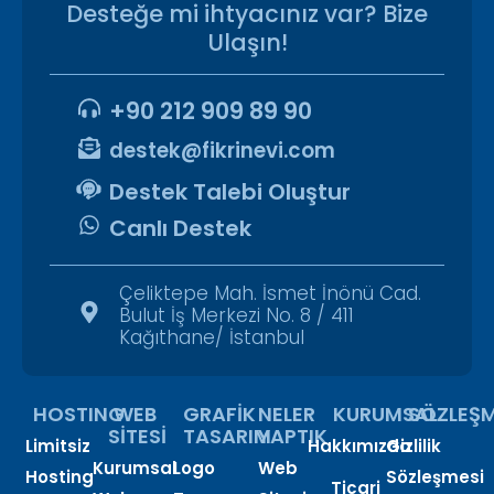
Desteğe mi ihtyacınız var? Bize
Ulaşın!
+90 212 909 89 90
destek@fikrinevi.com
Destek Talebi Oluştur
Canlı Destek
Çeliktepe Mah. İsmet İnönü Cad.
Bulut İş Merkezi No. 8 / 411
Kağıthane/ İstanbul
HOSTING
WEB
GRAFİK
NELER
KURUMSAL
SÖZLEŞM
SİTESİ
TASARIM
YAPTIK
Limitsiz
Hakkımızda
Gizlilik
Kurumsal
Logo
Web
Hosting
Sözleşmesi
Ticari