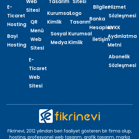
Web
Tasarım
Sitesi
E-
Bilgiler
Hizmet
Sitesi
Kurumsal
Logo
Ticaret
Sözleşmesi
Banka
QR
Kimlik
Tasarım
Hosting
Hesapları
KVKK
Menü
Sosyal
Kurumsal
Bayi
Aydınlatma
Web
İletişim
Medya
Kimlik
Hosting
Metni
Sitesi
Abonelik
E-
Sözleşmesi
Ticaret
Web
Sitesi
Fikrinevi, 2012 yılından beri faaliyet gösteren bir firma olup,
hosting, profesyonel web tasarım, grafik tasarım, marka